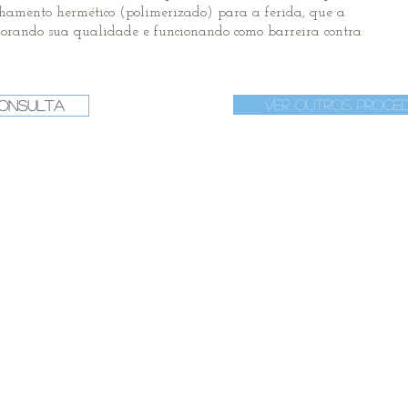
chamento hermético (polimerizado) para a ferida, que a
orando sua qualidade e funcionando como barreira contra
Ver Outros Proce
onsulta
 Pós-operatório
dias
21 dias
30 dia
rado todos os
Início das
Exercícios
mentos com os
drenagens
praia lib
s.
linfáticas. Cola
Prineo é retirada.