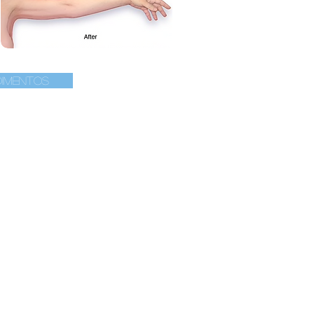
dimentos
s
6 meses
 físicos e
Resultado final.
erados.