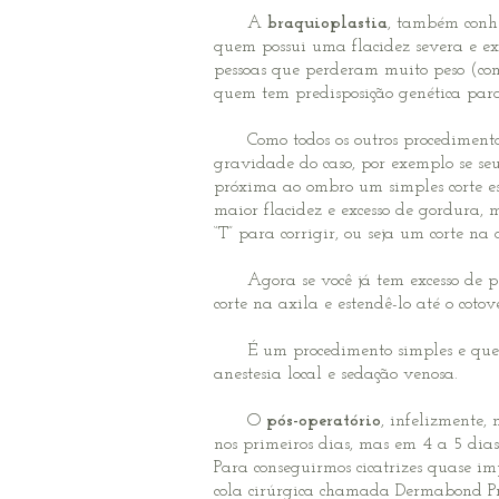
A
braquioplastia
, também conh
quem possui uma flacidez severa e exc
pessoas que perderam muito peso (c
quem tem predisposição genética para
Como todos os outros procedimentos c
gravidade do caso, por exemplo se se
próxima ao ombro um simples corte es
maior flacidez e excesso de gordura,
“T” para corrigir, ou seja um corte 
Agora se você já tem excesso de pel
corte na axila e estendê-lo até o cotove
É um procedimento simples e que nec
anestesia local e sedação venosa.
O
pós-operatório
, infelizmente,
nos primeiros dias, mas em 4 a 5 dia
Para conseguirmos cicatrizes quase im
cola cirúrgica chamada Dermabond Pri