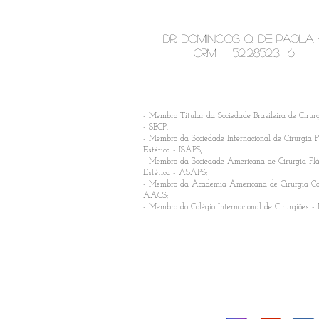
Dr. Domingos Q. De Paola
CRM -
52.28523-6
​- Membro Titular da Sociedade Brasileira de Cirurg
- SBCP;
- Membro da Sociedade Internacional de Cirurgia P
Estética - ISAPS;
- Membro da Sociedade Americana de Cirurgia Plá
Estética - ASAPS;
- Membro da Academia Americana de Cirurgia Co
AACS;
- Membro do Colégio Internacional de Cirurgiões - 