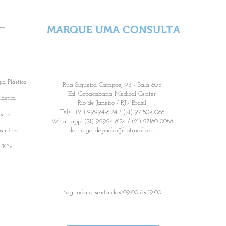
 -
MARQUE UMA CONSULTA
ia Plástica
Rua Siqueira Campos, 93 - Sala 605
Ed. Copacabana Medical Center
lástica
Rio de Janeiro / RJ - Brasil
Tels :
(21) 99994-8124
/
(21) 97180-0088
stica
Whatsapp: (21) 99994-8124 / (21) 97180-0088
domingosdepaola@hotmail.com
smética -
FICS;
Segunda a sexta das 09:00 às 19:00