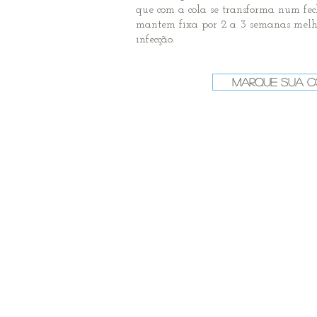
que com a cola se transforma num fe
mantem fixa por 2 a 3 semanas melh
infecção.
Marque sua C
Linha do tempo do
7 dias
14 
Liberado
Libe
movimentos mais
movi
abrangentes com os
braço
braços.