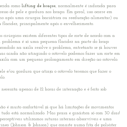
ecida como
lifting de braços
, normalmente é indicada para
esso de pele e gordura nos braços. Em geral, isso ocorre em
omo após uma
cirurgia bariátrica
ou reeducação alimentar) ou
 flacidez, principalmente após o envelhecimento.
irúrgicos existem diferentes tipos de corte de acordo com a
u problema é só uma pequena flacidez na parte do braço
condido na axila resolve o problema, entretanto se já houver
 mas ainda não atingindo o cotovelo podemos fazer um corte em
na axila com um pequeno prolongamento em direção ao cotovelo.
e e/ou gordura que atinja o cotovelo teremos que fazer o
lo.
essita apenas de 12 horas de internação e é feito sob
 não é muito confortável já que há limitações de movimentos
s tudo está normalizado. Mas praia e ginástica só com 30 dias!
perceptíveis utilizamos suturas internas absorvíveis e uma
neo (Johnson & Johnson) que consiste numa fita de poliéster